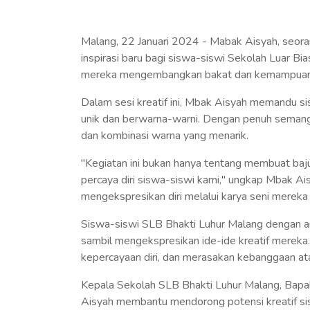
Malang, 22 Januari 2024 - Mabak Aisyah, seora
inspirasi baru bagi siswa-siswi Sekolah Luar Bia
mereka mengembangkan bakat dan kemampuan 
Dalam sesi kreatif ini, Mbak Aisyah memandu s
unik dan berwarna-warni. Dengan penuh semanga
dan kombinasi warna yang menarik.
"Kegiatan ini bukan hanya tentang membuat baj
percaya diri siswa-siswi kami," ungkap Mbak Ai
mengekspresikan diri melalui karya seni mereka s
Siswa-siswi SLB Bhakti Luhur Malang dengan an
sambil mengekspresikan ide-ide kreatif merek
kepercayaan diri, dan merasakan kebanggaan at
Kepala Sekolah SLB Bhakti Luhur Malang, Bapak I
Aisyah membantu mendorong potensi kreatif sis