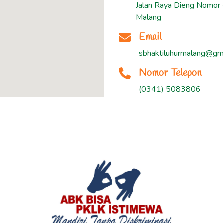
Jalan Raya Dieng Nomor 
Malang
Email
sbhaktiluhurmalang@gm
Nomor Telepon
(0341) 5083806