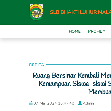
SLB BHAKTI LUHUR MAL
HOME
PROFIL
BERITA
Ruang Bersinar Kembali M
Kemampuan Siswa-siswi S
Membuat
07 Mar 2024 16:47:48
Admin