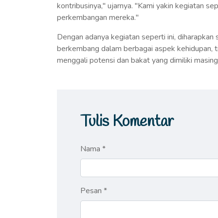
kontribusinya," ujarnya. "Kami yakin kegiatan se
perkembangan mereka."
Dengan adanya kegiatan seperti ini, diharapkan
berkembang dalam berbagai aspek kehidupan, ti
menggali potensi dan bakat yang dimiliki masin
Tulis Komentar
Nama *
Pesan *