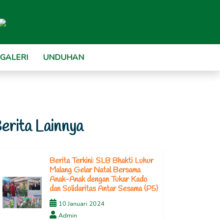
GALERI
UNDUHAN
erita Lainnya
Berita Terkini: SLB Bhakti Luhur
Malang Gelar Natal Bersama
Anak-Anak dengan Tukar Kado
dan Solidaritas Antar Sesama (P5)
10 Januari 2024
Admin