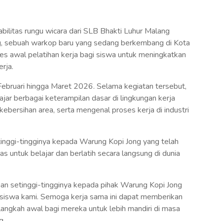
ilitas rungu wicara dari SLB Bhakti Luhur Malang
g, sebuah warkop baru yang sedang berkembang di Kota
ses awal pelatihan kerja bagi siswa untuk meningkatkan
rja.
ebruari hingga Maret 2026. Selama kegiatan tersebut,
ar berbagai keterampilan dasar di lingkungan kerja
bersihan area, serta mengenal proses kerja di industri
inggi-tingginya kepada Warung Kopi Jong yang telah
 untuk belajar dan berlatih secara langsung di dunia
an setinggi-tingginya kepada pihak Warung Kopi Jong
iswa kami. Semoga kerja sama ini dapat memberikan
angkah awal bagi mereka untuk lebih mandiri di masa
g.