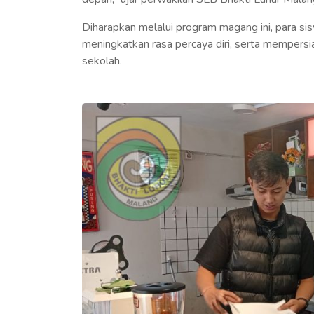
Diharapkan melalui program magang ini, para 
meningkatkan rasa percaya diri, serta mempersia
sekolah.