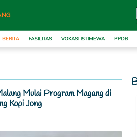
ANG
BERITA
FASILITAS
VOKASI ISTIMEWA
PPDB
B
Malang Mulai Program Magang di
g Kopi Jong