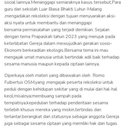
social lainnya.Menanggapi semaraknya kasus tersebut,Para
guru dari sekolah Luar Biasa Bhakti Luhur-Malang
,mengadakan rekoleksi dengan tujuan menyuarakan aksi-
aksi nyata untuk membantu dan menanggapi
bersama permasalahan yang terjadi demikian. Sejalan
dengan tema Prapaskah tahun 2023 yang merujuk pada
keterlibatan Gereja dalam mewujudkan gerakan sosio-
Ekonomi berkeadilan ekologis.Bersama tema ini mau
mengajak umat manusia untuk bertindak adil baik terhadap
sesama manusia maupun kepada ciptaan lainnya.
Diperkaya oleh materi yang dibawakan oleh Romo
Fulbertus OSM,yang ,mengajak peserta rekoleksi untuk
peduli dengan kehidupan sekitar yang di mulai dari hal-hal
kecil,misalnya:membuang sampah pada
tempatnya,kepedulian terhadap penderitaan sesama
terlebih khusus mereka yang miskin,tertindas dan
terlantar.berangkat dari statusnya sebagai anggota Gereja
juga sebagai sesama ciptaan yang memiliki hak dan tugas